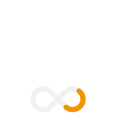
ment
B
V
G
H