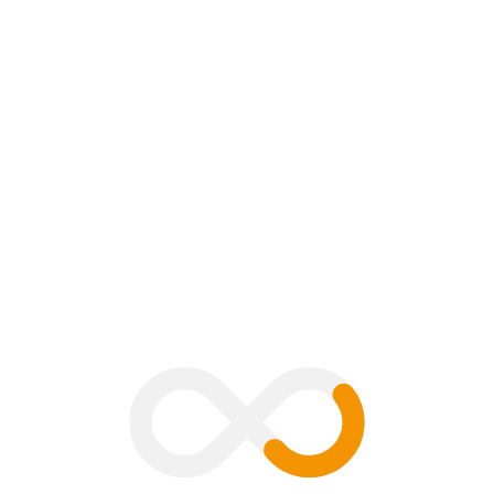
ment
B
V
G
H