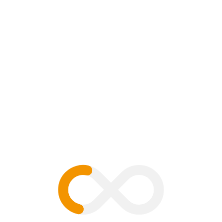
ment
B
V
G
H