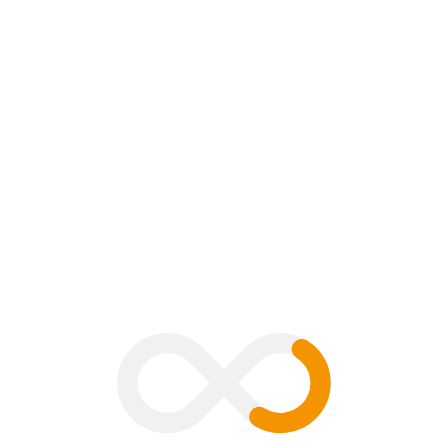
ment
B
V
G
H