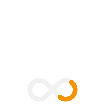
ent
B
V
G
H